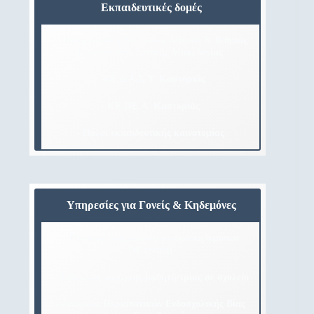
Εκπαιδευτικές δομές
- Περιφερειακή Διεύθυνση Α/θμιας & Β/θμιας
Εκπαίδευσης Δυτικής Μακεδονίας
- ΚΕ.Δ.Α.Σ.Υ. Καστοριάς
- ΚΕ.ΠΕ.Α. Καστοριάς
- Πόλοι εκπαιδευτικής καινοτομίας
Υπηρεσίες για Γονείς & Κηδεμόνες
- Ψηφιακή ενημέρωση γονέων/κηδεμόνων
(eParents)
- Βεβαίωση φοίτησης μαθητή/τριας σε σχολείο
- Αναφορά Περιστατικών Ενδοσχολικής Βίας