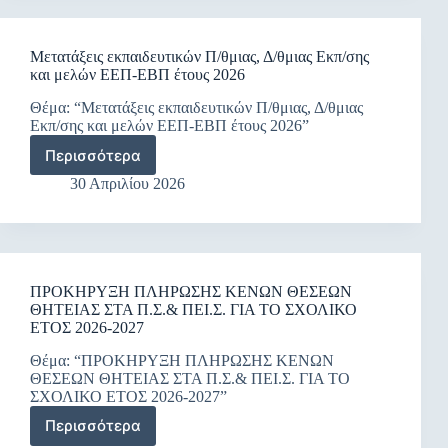
συμπλήρωσης
υποχρεωτικού
ωραρίου
Μετατάξεις εκπαιδευτικών Π/θμιας, Δ/θμιας Εκπ/σης
εκπαιδευτικών
και μελών ΕΕΠ-ΕΒΠ έτους 2026
ειδικοτήτων
ανηκόντων
Θέμα: “Μετατάξεις εκπαιδευτικών Π/θμιας, Δ/θμιας
οργανικά
Εκπ/σης και μελών ΕΕΠ-ΕΒΠ έτους 2026”
στο
Περισσότερα
ΠΥΣΠΕ
Μετατάξεις
Καστοριάς
εκπαιδευτικών
30 Απριλίου 2026
–
Π/
Προσωρινής
θμιας,
τοποθέτησης
Δ/
και
θμιας
συμπλήρωσης
Εκπ/
υποχρεωτικού
ΠΡΟΚΗΡΥΞΗ ΠΛΗΡΩΣΗΣ ΚΕΝΩΝ ΘΕΣΕΩΝ
σης
ωραρίου
ΘΗΤΕΙΑΣ ΣΤΑ Π.Σ.& ΠΕΙ.Σ. ΓΙΑ ΤΟ ΣΧΟΛΙΚΟ
και
εκπαιδευτικών
ΕΤΟΣ 2026-2027
μελών
ειδικοτήτων
ΕΕΠ-
Θέμα: “ΠΡΟΚΗΡΥΞΗ ΠΛΗΡΩΣΗΣ ΚΕΝΩΝ
που
ΕΒΠ
ΘΕΣΕΩΝ ΘΗΤΕΙΑΣ ΣΤΑ Π.Σ.& ΠΕΙ.Σ. ΓΙΑ ΤΟ
βρίσκονται
έτους
ΣΧΟΛΙΚΟ ΕΤΟΣ 2026-2027”
στη
2026
διάθεση
Περισσότερα
ΠΡΟΚΗΡΥΞΗ
του