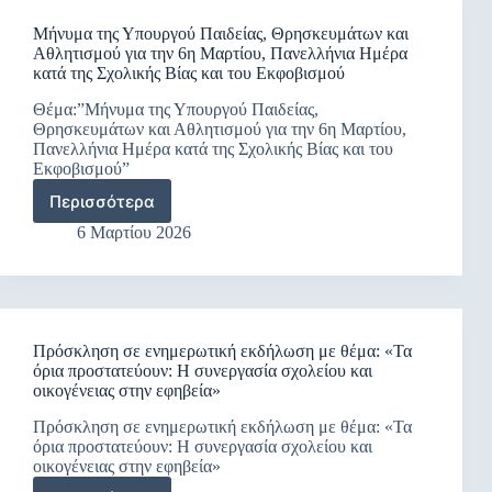
Μήνυμα της Υπουργού Παιδείας, Θρησκευμάτων και
Αθλητισμού για την 6η Μαρτίου, Πανελλήνια Ημέρα
κατά της Σχολικής Βίας και του Εκφοβισμού
Θέμα:”Μήνυμα της Υπουργού Παιδείας,
Θρησκευμάτων και Αθλητισμού για την 6η Μαρτίου,
Πανελλήνια Ημέρα κατά της Σχολικής Βίας και του
Εκφοβισμού”
Περισσότερα
Μήνυμα
της
6 Μαρτίου 2026
Υπουργού
Παιδείας,
Θρησκευμάτων
και
Αθλητισμού
Πρόσκληση σε ενημερωτική εκδήλωση με θέμα: «Τα
για
όρια προστατεύουν: Η συνεργασία σχολείου και
την
οικογένειας στην εφηβεία»
6η
Μαρτίου,
Πρόσκληση σε ενημερωτική εκδήλωση με θέμα: «Τα
Πανελλήνια
όρια προστατεύουν: Η συνεργασία σχολείου και
Ημέρα
οικογένειας στην εφηβεία»
κατά