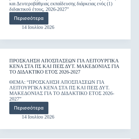
και Δευτεροβάθμιας εκπαίδευσης διάρκειας ενός (1)
διδακτικού έτους, 2026-2027″
Περισσότερα
Πρόσκληση
εκδήλωσης
14 Ιουλίου 2026
ενδιαφέροντος
για
πλήρωση
λειτουργικών
κενών
ΠΡΟΣΚΛΗΣΗ ΑΠΟΣΠΑΣΕΩΝ ΓΙΑ ΛΕΙΤΟΥΡΓΙΚΑ
στα
ΚΕΝΑ ΣΤΑ ΠΣ ΚΑΙ ΠΕΙΣ ΔΥΤ. ΜΑΚΕΔΟΝΙΑΣ ΓΙΑ
Πρότυπα
ΤΟ ΔΙΔΑΚΤΙΚΟ ΕΤΟΣ 2026-2027
και
Πειραματικά
ΘΕΜΑ: “ΠΡΟΣΚΛΗΣΗ ΑΠΟΣΠΑΣΕΩΝ ΓΙΑ
Σχολεία
ΛΕΙΤΟΥΡΓΙΚΑ ΚΕΝΑ ΣΤΑ ΠΣ ΚΑΙ ΠΕΙΣ ΔΥΤ.
της
ΜΑΚΕΔΟΝΙΑΣ ΓΙΑ ΤΟ ΔΙΔΑΚΤΙΚΟ ΕΤΟΣ 2026-
Π.Δ.Ε.
2027”
Δυτικής
Περισσότερα
Μακεδονίας
ΠΡΟΣΚΛΗΣΗ
με
ΑΠΟΣΠΑΣΕΩΝ
14 Ιουλίου 2026
απόσπαση
ΓΙΑ
μόνιμων
ΛΕΙΤΟΥΡΓΙΚΑ
εκπαιδευτικών
ΚΕΝΑ
Πρωτοβάθμιας