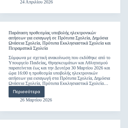
ΠΛΗΡΩΣΗΣ
24 Απριλίου 2026
ΠΥΣΠΕ
ΚΕΝΩΝ
Καστοριάς
ΘΕΣΕΩΝ
ύστερα
ΘΗΤΕΙΑΣ
από
ΣΤΑ
μετάθεση.
Π.Σ.&
Δήλωση
Παράταση προθεσμίας υποβολής ηλεκτρονικών
ΠΕΙ.Σ.
τοποθέτησης
αιτήσεων για εισαγωγή σε Πρότυπα Σχολεία, Δημόσια
ΓΙΑ
αποσπασμένων
Ωνάσεια Σχολεία, Πρότυπα Εκκλησιαστικά Σχολεία και
ΤΟ
εκπαιδευτικών
Πειραματικά Σχολεία
ΣΧΟΛΙΚΟ
από
ΕΤΟΣ
Σύμφωνα με σχετική ανακοίνωση που εκδόθηκε από το
άλλα
2026-
Υπουργείο Παιδείας, Θρησκευμάτων και Αθλητισμού
Π.Υ.Σ.Π.Ε
2027
παρατείνεται έως και την Δευτέρα 30 Μαρτίου 2026 και
και
ώρα 16:00 η προθεσμία υποβολής ηλεκτρονικών
συμπλήρωσης
αιτήσεων για εισαγωγή στα Πρότυπα Σχολεία, Δημόσια
υποχρεωτικού
Ωνάσεια Σχολεία, Πρότυπα Εκκλησιαστικά Σχολεία…
ωραρίου
αυτών
Περισσότερα
Παράταση
καθώς
προθεσμίας
26 Μαρτίου 2026
και
υποβολής
υποβολής
ηλεκτρονικών
αιτήσεων
αιτήσεων
απόσπασης
για
εντός
εισαγωγή