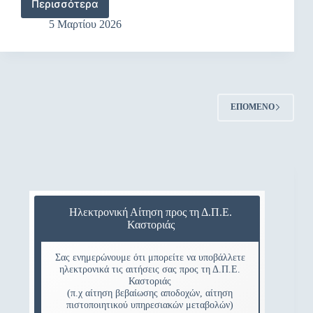
Περισσότερα
της
Πρόσκληση
Σχολικής
σε
5 Μαρτίου 2026
Βίας
ενημερωτική
και
εκδήλωση
του
με
Εκφοβισμού
θέμα:
«Τα
όρια
ΕΠΌΜΕΝΟ
προστατεύουν:
Η
συνεργασία
σχολείου
και
οικογένειας
στην
εφηβεία»
Ηλεκτρονική Αίτηση προς τη Δ.Π.Ε.
Καστοριάς
Σας ενημερώνουμε ότι μπορείτε να υποβάλλετε
ηλεκτρονικά τις αιτήσεις σας προς τη Δ.Π.Ε.
Καστοριάς
(π.χ αίτηση βεβαίωσης αποδοχών, αίτηση
πιστοποιητικού υπηρεσιακών μεταβολών)