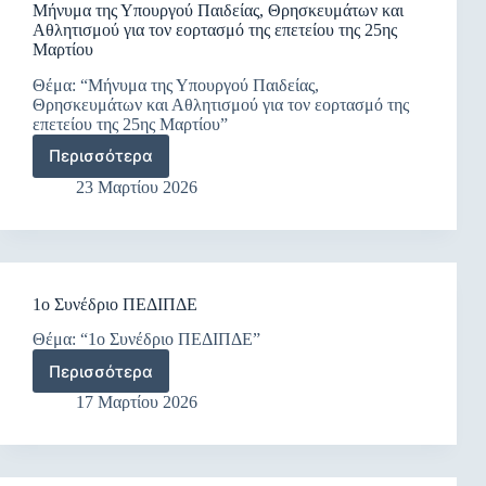
Π.Υ.Σ.Π.Ε.
Μήνυμα της Υπουργού Παιδείας, Θρησκευμάτων και
σε
Καστοριάς
Αθλητισμού για τον εορτασμό της επετείου της 25ης
Πρότυπα
για
Μαρτίου
Σχολεία,
το
Δημόσια
διδακτικό
Θέμα: “Μήνυμα της Υπουργού Παιδείας,
Ωνάσεια
έτος
Θρησκευμάτων και Αθλητισμού για τον εορτασμό της
Σχολεία,
επετείου της 25ης Μαρτίου”
2026-
Πρότυπα
2027
Περισσότερα
Εκκλησιαστικά
Μήνυμα
Σχολεία
της
23 Μαρτίου 2026
και
Υπουργού
Πειραματικά
Παιδείας,
Σχολεία
Θρησκευμάτων
και
Αθλητισμού
1ο Συνέδριο ΠΕΔΙΠΔΕ
για
τον
Θέμα: “1ο Συνέδριο ΠΕΔΙΠΔΕ”
εορτασμό
της
Περισσότερα
1ο
επετείου
Συνέδριο
17 Μαρτίου 2026
της
ΠΕΔΙΠΔΕ
25ης
Μαρτίου