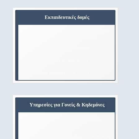
Εκπαιδευτικές δομές
- Περιφερειακή Διεύθυνση Α/θμιας & Β/θμιας
Εκπαίδευσης Δυτικής Μακεδονίας
- ΚΕ.Δ.Α.Σ.Υ. Καστοριάς
- ΚΕ.ΠΕ.Α. Καστοριάς
- Πόλοι εκπαιδευτικής καινοτομίας
Υπηρεσίες για Γονείς & Κηδεμόνες
- Ψηφιακή ενημέρωση γονέων/κηδεμόνων
(eParents)
- Βεβαίωση φοίτησης μαθητή/τριας σε σχολείο