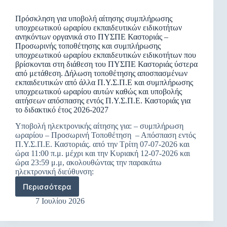
ΣΤΑ
και
ΠΣ
Δευτεροβάθμιας
Πρόσκληση για υποβολή αίτησης συμπλήρωσης
ΚΑΙ
υποχρεωτικού ωραρίου εκπαιδευτικών ειδικοτήτων
εκπαίδευσης
ΠΕΙΣ
ανηκόντων οργανικά στο ΠΥΣΠΕ Καστοριάς –
διάρκειας
ΔΥΤ.
Προσωρινής τοποθέτησης και συμπλήρωσης
ενός
ΜΑΚΕΔΟΝΙΑΣ
υποχρεωτικού ωραρίου εκπαιδευτικών ειδικοτήτων που
(1)
ΓΙΑ
βρίσκονται στη διάθεση του ΠΥΣΠΕ Καστοριάς ύστερα
διδακτικού
ΤΟ
από μετάθεση. Δήλωση τοποθέτησης αποσπασμένων
έτους,
ΔΙΔΑΚΤΙΚΟ
εκπαιδευτικών από άλλα Π.Υ.Σ.Π.Ε και συμπλήρωσης
2026-
ΕΤΟΣ
υποχρεωτικού ωραρίου αυτών καθώς και υποβολής
2027
2026-
αιτήσεων απόσπασης εντός Π.Υ.Σ.Π.Ε. Καστοριάς για
2027
το διδακτικό έτος 2026-2027
Υποβολή ηλεκτρονικής αίτησης για: – συμπλήρωση
ωραρίου – Προσωρινή Τοποθέτηση – Απόσπαση εντός
Π.Υ.Σ.Π.Ε. Καστοριάς. από την Τρίτη 07-07-2026 και
ώρα 11:00 π.μ. μέχρι και την Κυριακή 12-07-2026 και
ώρα 23:59 μ.μ, ακολουθώντας την παρακάτω
ηλεκτρονική διεύθυνση:
Περισσότερα
Πρόσκληση
για
7 Ιουλίου 2026
υποβολή
αίτησης