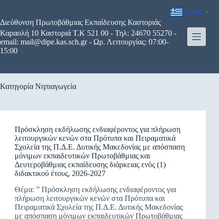
Μετάβαση
Greek
στο
▼
περιεχόμενο
Διεύθυνση Πρωτοβάθμιας Εκπαίδευσης Καστοριάς
Καραολή 10 Καστοριά Τ.Κ 521 00 - Τηλ: 24670 55270 -
email: mail@dipe.kas.sch.gr - Ωρ. Λειτουργίας: 07:00-
15:00
Κατηγορία
Νηπιαγωγεία
Πρόσκληση εκδήλωσης ενδιαφέροντος για πλήρωση
λειτουργικών κενών στα Πρότυπα και Πειραματικά
Σχολεία της Π.Δ.Ε. Δυτικής Μακεδονίας με απόσπαση
μόνιμων εκπαιδευτικών Πρωτοβάθμιας και
Δευτεροβάθμιας εκπαίδευσης διάρκειας ενός (1)
διδακτικού έτους, 2026-2027
Θέμα: ” Πρόσκληση εκδήλωσης ενδιαφέροντος για
πλήρωση λειτουργικών κενών στα Πρότυπα και
Πειραματικά Σχολεία της Π.Δ.Ε. Δυτικής Μακεδονίας
με απόσπαση μόνιμων εκπαιδευτικών Πρωτοβάθμιας